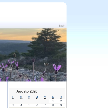
Login
Agosto 2026
L
M
M
J
V
S
D
1
2
3
4
5
6
7
8
9