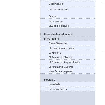
Documentos
Actas de Plenos
Eventos
Hemeroteca
Saludo del alcalde
Orea y la despoblación
El Municipio
Datos Generales
El Lugar y sus Gentes
La Historia
El Patrimonio Natural
El Patrimonio Arquitectónico
El Patrimonio Cultural
Galería de Imágenes
Servicios
Hosteleria
Servicios Varios