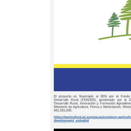
El proyecto es financiado al 80% por el Fondo
Desarrollo Rural (FEADER), gestionado por la D
Desarrollo Rural, Innovación y Formación Agroalim
Ministerio de Agricultura, Pesca y Alimentación. Monta
562.281,83€.
https://agriculture.ec.europa.eu/common-agricultur
development_es#eafrd