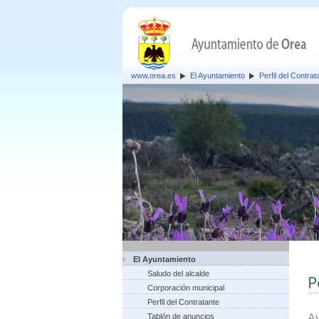
www.orea.es
El Ayuntamiento
Perfil del Contrat
El Ayuntamiento
Saludo del alcalde
P
Corporación municipal
Perfil del Contratante
A
Tablón de anuncios