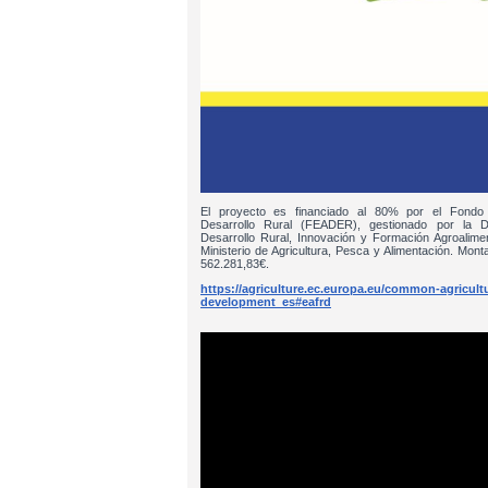
El proyecto es financiado al 80% por el Fondo
Desarrollo Rural (FEADER), gestionado por la D
Desarrollo Rural, Innovación y Formación Agroalim
Ministerio de Agricultura, Pesca y Alimentación. Monta
562.281,83€.
https://agriculture.ec.europa.eu/common-agricultur
development_es#eafrd