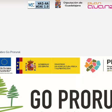
 60 01
tivo Go Prorural.