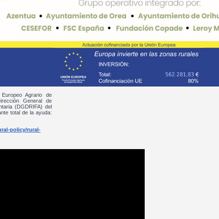
 Europeo Agrario de
irección General de
entaria (DGDRIFA) del
nte total de la ayuda:
al-policy/rural-