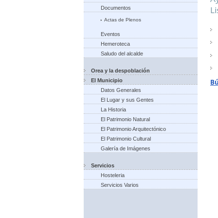
L
Documentos
Actas de Plenos
Eventos
Hemeroteca
Saludo del alcalde
Orea y la despoblación
El Municipio
B
Datos Generales
El Lugar y sus Gentes
La Historia
El Patrimonio Natural
El Patrimonio Arquitectónico
El Patrimonio Cultural
Galería de Imágenes
Servicios
Hosteleria
Servicios Varios