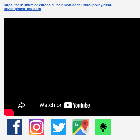
https://agriculture.ec.europa.eu/common-agricultural-policy/rural-
development_es#eafrd