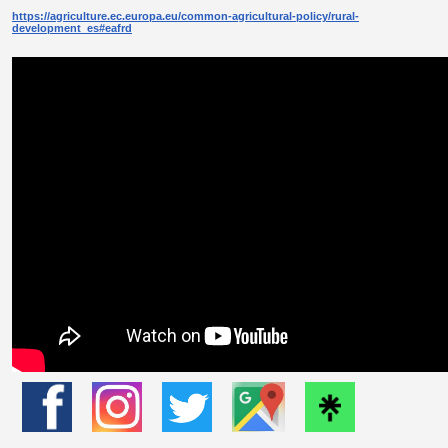
https://agriculture.ec.europa.eu/common-agricultural-policy/rural-
development_es#eafrd