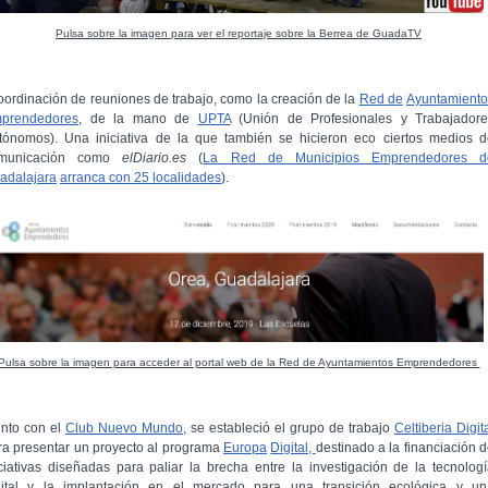
Pulsa sobre la imagen para ver el reportaje sobre la Berrea de GuadaTV
oordinación de reuniones de trabajo, como la creación de la
Red de
Ayuntamiento
prendedores
, de la mano de
UPTA
(Unión de Profesionales y Trabajadore
tónomos). Una iniciativa de la que también se hicieron eco ciertos medios d
municación como
elDiario.es
(
La Red de Municipios Emprendedores d
adalajara
arranca con 25 localidades
).
Pulsa sobre la imagen para acceder al portal web de la Red de Ayuntamientos Emprendedores
unto con el
Club Nuevo Mundo
, se estableció el grupo de trabajo
Celtiberia Digit
ra presentar un proyecto al programa
Europa
Digital,
destinado a la financiación 
iciativas diseñadas para paliar la brecha entre la investigación de la tecnolog
gital y la implantación en el mercado para una transición ecológica y un