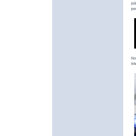
pú
pe
No
In