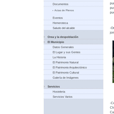
pu
Documentos
pu
Actas de Plenos
pu
Eventos
Hemeroteca
-O
Saludo del alcalde
jor
Orea y la despoblación
El Municipio
Datos Generales
El Lugar y sus Gentes
La Historia
El Patrimonio Natural
El Patrimonio Arquitectónico
El Patrimonio Cultural
Galería de Imágenes
Servicios
Hosteleria
Servicios Varios
-C
Ch
Ca