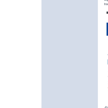
tr
-P