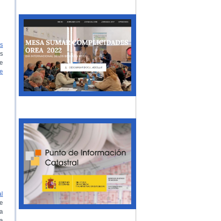
s
s
e
e
al
de
ía
a