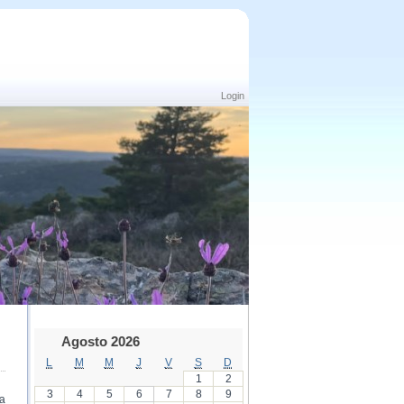
Login
Agosto 2026
L
M
M
J
V
S
D
1
2
3
4
5
6
7
8
9
 a