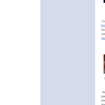
-C
Em
Au
co
Gu
-J
pa
in
di