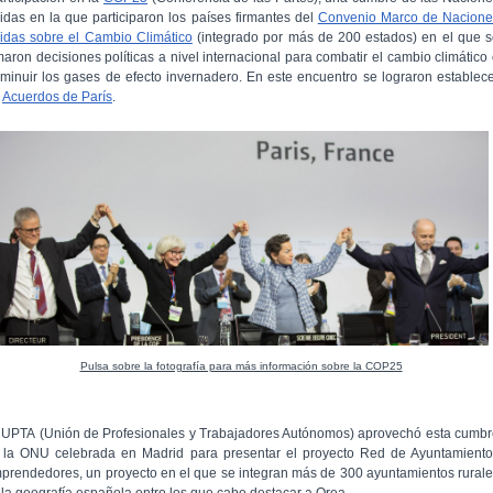
idas en la que participaron los países firmantes del
Convenio Marco de Nacione
idas sobre el Cambio Climático
(integrado por más de 200 estados) en el que 
maron decisiones políticas a nivel internacional para combatir el cambio climático
sminuir los gases de efecto invernadero. En este encuentro se lograron establec
s
Acuerdos de París
.
Pulsa sobre la fotografía para más información sobre la COP25
 UPTA (Unión de Profesionales y Trabajadores Autónomos) aprovechó esta cumb
 la ONU celebrada en Madrid para presentar el proyecto Red de Ayuntamiento
prendedores, un proyecto en el que se integran más de 300 ayuntamientos rural
 la geografía española entro los que cabe destacar a Orea.