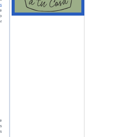
s
se
 o
er
re
s
es