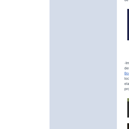
-I
de
Bo
lo
el
pr