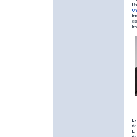
Un
Un
to
di
lo
La
de
Em
de