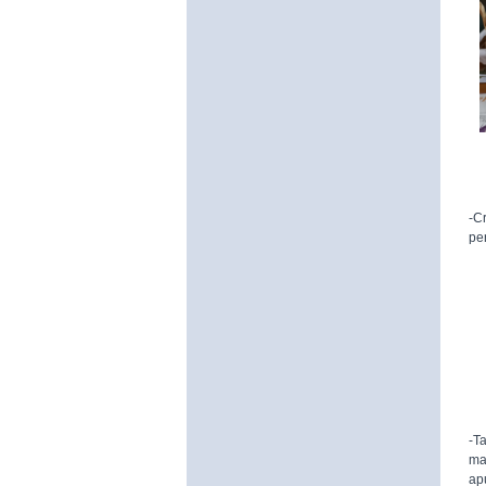
-C
pe
-T
ma
ap