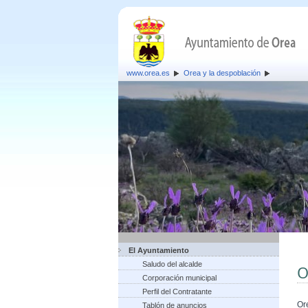
www.orea.es
Orea y la despoblación
El Ayuntamiento
Saludo del alcalde
O
Corporación municipal
Perfil del Contratante
Or
Tablón de anuncios