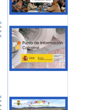
s
s
e
e
al
de
ía
a