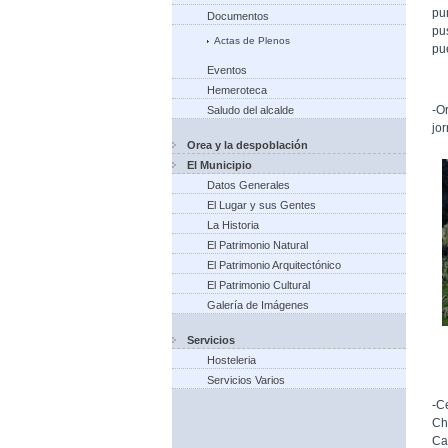
pu
Documentos
pu
Actas de Plenos
pu
Eventos
Hemeroteca
-O
Saludo del alcalde
jor
Orea y la despoblación
El Municipio
Datos Generales
El Lugar y sus Gentes
La Historia
El Patrimonio Natural
El Patrimonio Arquitectónico
El Patrimonio Cultural
Galería de Imágenes
Servicios
Hosteleria
Servicios Varios
-C
Ch
Ca