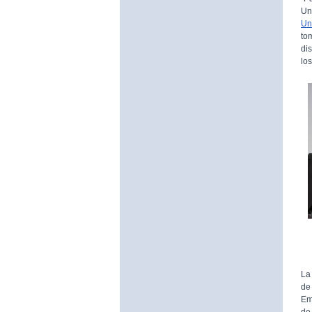
Un
Un
to
di
lo
La
de
Em
de