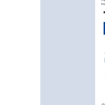
tr
-P