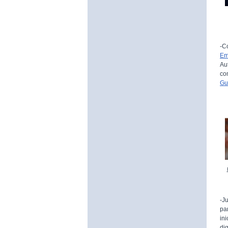
-C
Em
Au
co
Gu
-J
pa
in
di