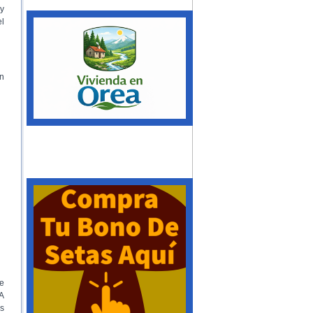
y
el
n
e
 A
es