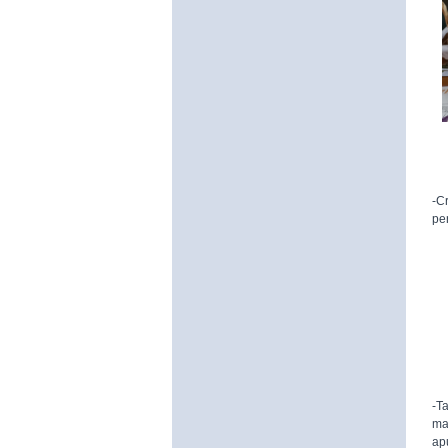
-C
pe
-T
ma
ap