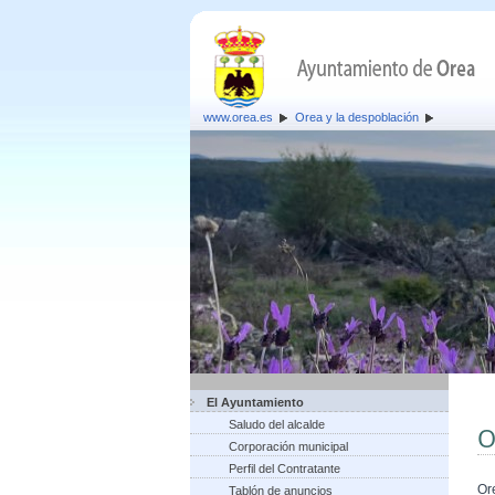
www.orea.es
Orea y la despoblación
El Ayuntamiento
Saludo del alcalde
O
Corporación municipal
Perfil del Contratante
Or
Tablón de anuncios