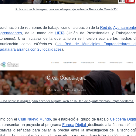
Pulsa sobre la imagen para ver el reportaje sobre la Berrea de GuadaTV
oordinación de reuniones de trabajo, como la creación de la
Red de
Ayuntamiento
prendedores
, de la mano de
UPTA
(Unión de Profesionales y Trabajadore
tónomos). Una iniciativa de la que también se hicieron eco ciertos medios d
municación como
elDiario.es
(
La Red de Municipios Emprendedores d
adalajara
arranca con 25 localidades
).
Pulsa sobre la imagen para acceder al portal web de la Red de Ayuntamientos Emprendedores
unto con el
Club Nuevo Mundo
, se estableció el grupo de trabajo
Celtiberia Digit
ra presentar un proyecto al programa
Europa
Digital,
destinado a la financiación 
iciativas diseñadas para paliar la brecha entre la investigación de la tecnolog
gital y la implantación en el mercado para una transición ecológica y un