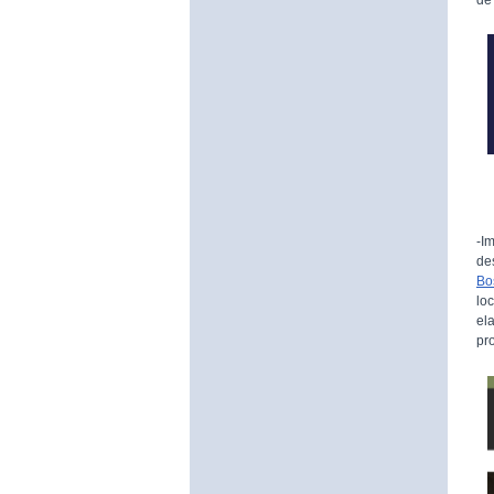
-I
de
Bo
lo
el
pr