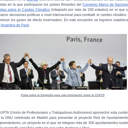
idas en la que participaron los países firmantes del
Convenio Marco de Nacione
idas sobre el Cambio Climático
(integrado por más de 200 estados) en el que 
maron decisiones políticas a nivel internacional para combatir el cambio climático
sminuir los gases de efecto invernadero. En este encuentro se lograron establec
s
Acuerdos de París
.
Pulsa sobre la fotografía para más información sobre la COP25
 UPTA (Unión de Profesionales y Trabajadores Autónomos) aprovechó esta cumb
 la ONU celebrada en Madrid para presentar el proyecto Red de Ayuntamiento
prendedores, un proyecto en el que se integran más de 300 ayuntamientos rural
 la geografía española entro los que cabe destacar a Orea.