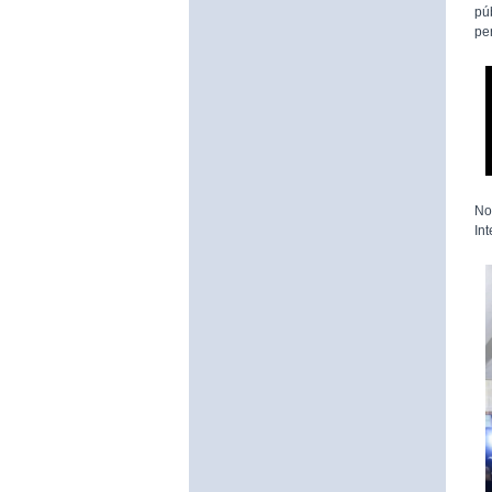
pú
pe
No
In