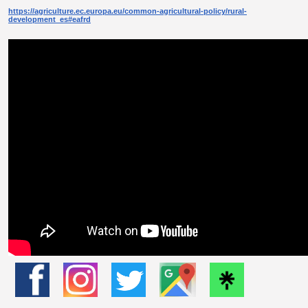
https://agriculture.ec.europa.eu/common-agricultural-policy/rural-
development_es#eafrd