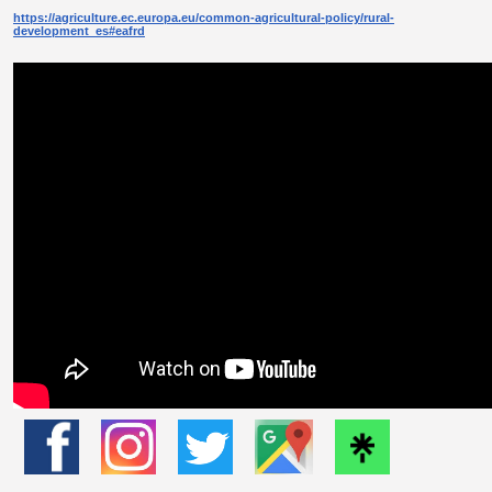
https://agriculture.ec.europa.eu/common-agricultural-policy/rural-
development_es#eafrd