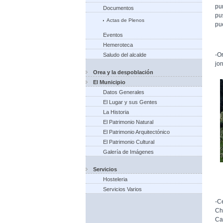
pu
Documentos
pu
Actas de Plenos
pu
Eventos
Hemeroteca
-O
Saludo del alcalde
jor
Orea y la despoblación
El Municipio
Datos Generales
El Lugar y sus Gentes
La Historia
El Patrimonio Natural
El Patrimonio Arquitectónico
El Patrimonio Cultural
Galería de Imágenes
Servicios
Hosteleria
Servicios Varios
-C
Ch
Ca