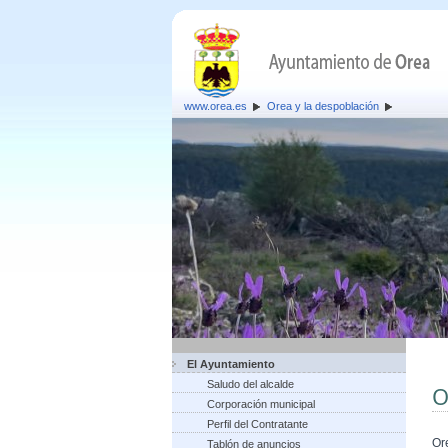
www.orea.es
Orea y la despoblación
El Ayuntamiento
Saludo del alcalde
O
Corporación municipal
Perfil del Contratante
Or
Tablón de anuncios