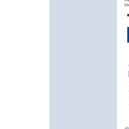
tr
-P