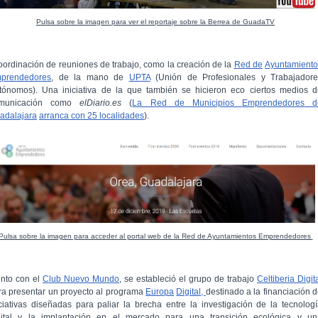
Pulsa sobre la imagen para ver el reportaje sobre la Berrea de GuadaTV
oordinación de reuniones de trabajo, como la creación de la
Red de
Ayuntamiento
prendedores
, de la mano de
UPTA
(Unión de Profesionales y Trabajadore
tónomos). Una iniciativa de la que también se hicieron eco ciertos medios d
municación como
elDiario.es
(
La Red de Municipios Emprendedores d
adalajara
arranca con 25 localidades
).
Pulsa sobre la imagen para acceder al portal web de la Red de Ayuntamientos Emprendedores
unto con el
Club Nuevo Mundo
, se estableció el grupo de trabajo
Celtiberia Digit
ra presentar un proyecto al programa
Europa
Digital,
destinado a la financiación 
iciativas diseñadas para paliar la brecha entre la investigación de la tecnolog
gital y la implantación en el mercado para una transición ecológica y un