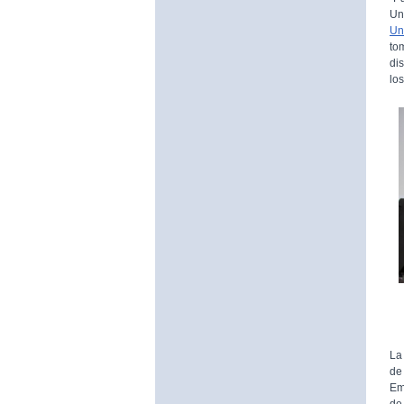
Un
Un
to
di
lo
La
de
Em
de