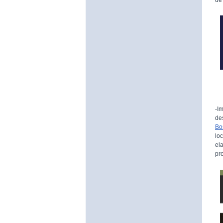
-I
de
Bo
lo
el
pr