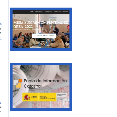
s
s
e
e
al
de
ía
a