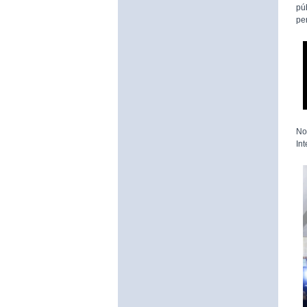
pú
pe
No
In