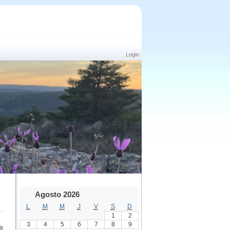
Login
Agosto 2026
L
M
M
J
V
S
D
1
2
3
4
5
6
7
8
9
 a