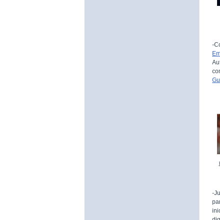
-C
Em
Au
co
Gu
-J
pa
in
di