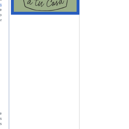
s
se
 o
er
re
s
es