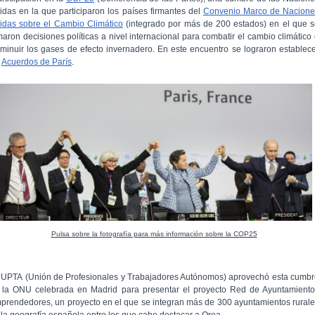
idas en la que participaron los países firmantes del
Convenio Marco de Nacione
idas sobre el Cambio Climático
(integrado por más de 200 estados) en el que 
maron decisiones políticas a nivel internacional para combatir el cambio climático
sminuir los gases de efecto invernadero. En este encuentro se lograron establec
s
Acuerdos de París
.
Pulsa sobre la fotografía para más información sobre la COP25
 UPTA (Unión de Profesionales y Trabajadores Autónomos) aprovechó esta cumb
 la ONU celebrada en Madrid para presentar el proyecto Red de Ayuntamiento
prendedores, un proyecto en el que se integran más de 300 ayuntamientos rural
 la geografía española entro los que cabe destacar a Orea.