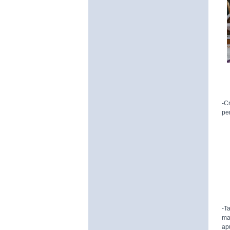
-C
pe
-T
ma
ap