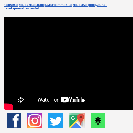
https://agriculture.ec.europa.eu/common-agricultural-policy/rural-
development_es#eafrd