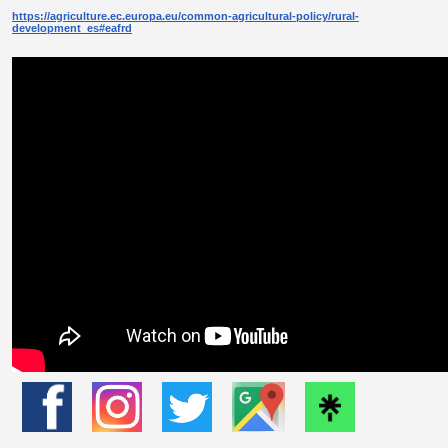
https://agriculture.ec.europa.eu/common-agricultural-policy/rural-
development_es#eafrd