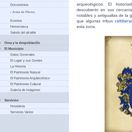
arqueológicos. El histori
Documentos
descubierto en sus cercan
Actas de Plenos
notables y antiguallas de la g
que algunas tribus
celtíbera
Eventos
esta zona.​
Hemeroteca
Saludo del alcalde
Orea y la despoblación
El Municipio
Datos Generales
El Lugar y sus Gentes
La Historia
El Patrimonio Natural
El Patrimonio Arquitectónico
El Patrimonio Cultural
Galería de Imágenes
Servicios
Hosteleria
Servicios Varios