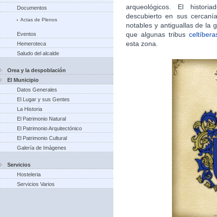
arqueológicos. El histori
Documentos
descubierto en sus cercan
Actas de Plenos
notables y antiguallas de la g
que algunas tribus
celtíbera
Eventos
esta zona.​
Hemeroteca
Saludo del alcalde
Orea y la despoblación
El Municipio
Datos Generales
El Lugar y sus Gentes
La Historia
El Patrimonio Natural
El Patrimonio Arquitectónico
El Patrimonio Cultural
Galería de Imágenes
Servicios
Hosteleria
Servicios Varios