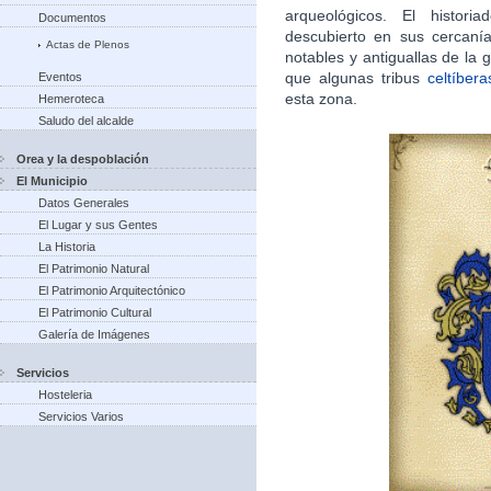
arqueológicos. El histori
Documentos
descubierto en sus cercan
Actas de Plenos
notables y antiguallas de la g
que algunas tribus
celtíbera
Eventos
esta zona.​
Hemeroteca
Saludo del alcalde
Orea y la despoblación
El Municipio
Datos Generales
El Lugar y sus Gentes
La Historia
El Patrimonio Natural
El Patrimonio Arquitectónico
El Patrimonio Cultural
Galería de Imágenes
Servicios
Hosteleria
Servicios Varios