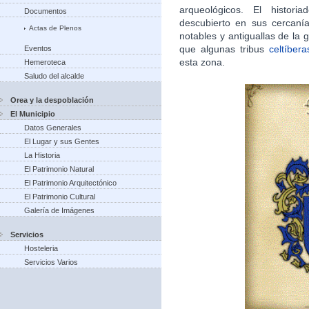
arqueológicos. El histori
Documentos
descubierto en sus cercan
Actas de Plenos
notables y antiguallas de la g
que algunas tribus
celtíbera
Eventos
esta zona.​
Hemeroteca
Saludo del alcalde
Orea y la despoblación
El Municipio
Datos Generales
El Lugar y sus Gentes
La Historia
El Patrimonio Natural
El Patrimonio Arquitectónico
El Patrimonio Cultural
Galería de Imágenes
Servicios
Hosteleria
Servicios Varios