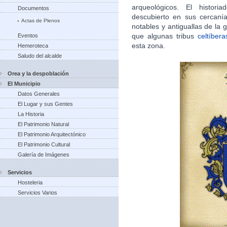
arqueológicos. El histori
Documentos
descubierto en sus cercan
Actas de Plenos
notables y antiguallas de la g
que algunas tribus
celtíbera
Eventos
esta zona.​
Hemeroteca
Saludo del alcalde
Orea y la despoblación
El Municipio
Datos Generales
El Lugar y sus Gentes
La Historia
El Patrimonio Natural
El Patrimonio Arquitectónico
El Patrimonio Cultural
Galería de Imágenes
Servicios
Hosteleria
Servicios Varios