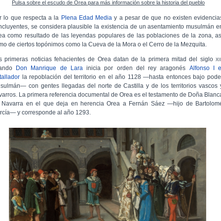
Pulsa sobre el escudo de Orea para más información sobre la historia del pueblo
r lo que respecta a la
Plena Edad Media
y a pesar de que no existen evidencia
ncluyentes, se considera plausible la existencia de un asentamiento musulmán e
ea como resultado de las leyendas populares de las poblaciones de la zona, as
mo de ciertos topónimos como la Cueva de la Mora o el Cerro de la Mezquita.​
s primeras noticias fehacientes de Orea datan de la primera mitad del siglo
xi
uando
Don Manrique de Lara
inicia por orden del rey aragonés
Alfonso I e
tallador
la repoblación del territorio en el año 1128 —hasta entonces bajo pode
sulmán— con gentes llegadas del norte de Castilla y de los territorios vascos 
varros. La primera referencia documental de Orea es el testamento de Doña Blanc
 Navarra en el que deja en herencia Orea a Fernán Sáez —hijo de Bartolom
rcía— y corresponde al año 1293.