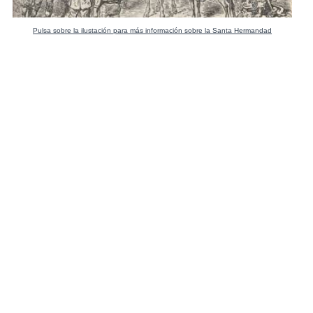
Pulsa sobre la ilustación para más información sobre la Santa Hermandad