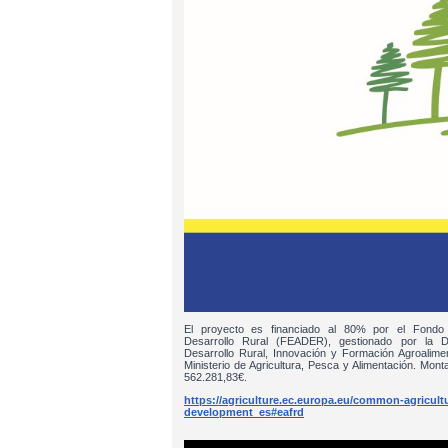
El proyecto es financiado al 80% por el Fondo
Desarrollo Rural (FEADER), gestionado por la D
Desarrollo Rural, Innovación y Formación Agroalim
Ministerio de Agricultura, Pesca y Alimentación. Monta
562.281,83€.
https://agriculture.ec.europa.eu/common-agricultur
development_es#eafrd