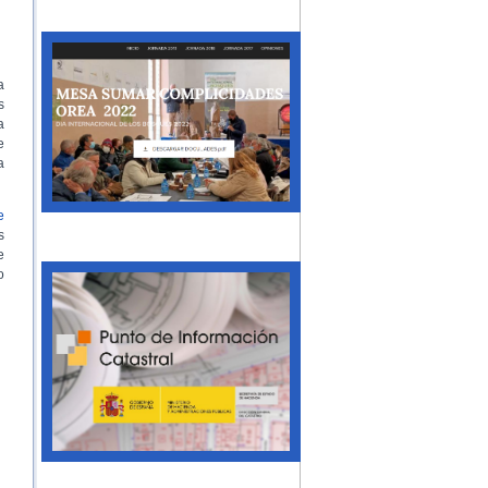
a
s
a
e
a
e
s
e
o