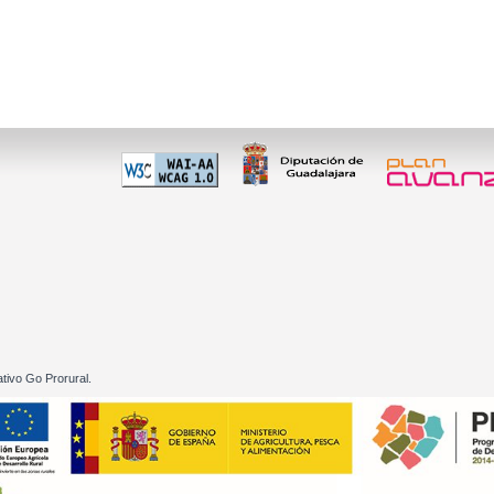
 60 01
tivo Go Prorural.