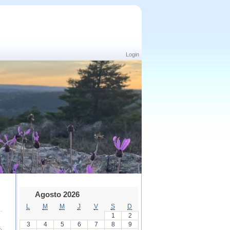
Login
Agosto 2026
L
M
M
J
V
S
D
1
2
3
4
5
6
7
8
9
.