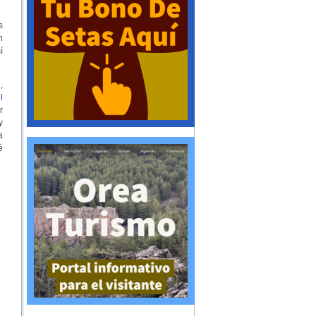
s
n
í
i
,
l
r
y
a
é