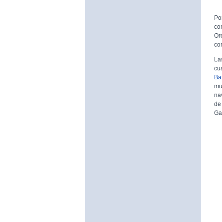
Po
co
Or
co
La
c
Ba
mu
na
de
Ga