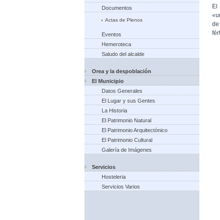
El
Documentos
«u
Actas de Plenos
de
fér
Eventos
Hemeroteca
Saludo del alcalde
Orea y la despoblación
El Municipio
Datos Generales
El Lugar y sus Gentes
La Historia
El Patrimonio Natural
El Patrimonio Arquitectónico
El Patrimonio Cultural
Galería de Imágenes
Servicios
Hosteleria
Servicios Varios