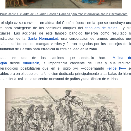
Pulsa sobre el cuadro de Eduardo Rosales Gallinas para más información sobre el testamento
 el siglo
xv
se convierte en aldea del Común, época en la que se construye un
rre para protegerse de los continuos ataques del
caballero de Motos
y su
cuaces. Las acciones de este famoso bandido tuvieron como resultado l
nstitución de la
Santa Hermandad
, una corporación de grupos armados qu
rtaban uniformes con mangas verdes y fueron pagados por los concejos de l
munidad de Castilla para erradicar la criminalidad en la zona.​
ituada en uno de los caminos que conducía hacia
Molina d
agón
desde
Albarrací­­­n
, la importancia creciente de Orea y sus recurso
neralógicos posibilitaron que en el siglo
xvii
—gobernando
Felipe IV—
s
ableciera en el pueblo­­­ una fundición dedicada principalmente a las balas de hierr
a artillerí­­­a, así como un centro artesanal de paños y una fábrica de vidrios.