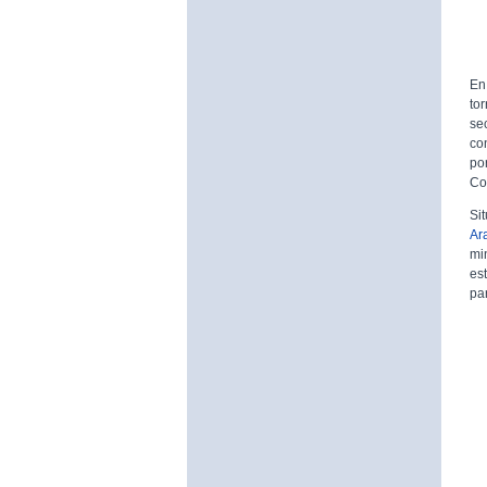
En
to
se
co
po
Co
S
Ar
mi
est
par