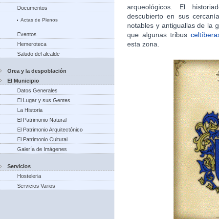
arqueológicos. El histori
Documentos
descubierto en sus cercan
Actas de Plenos
notables y antiguallas de la g
que algunas tribus
celtíbera
Eventos
esta zona.​
Hemeroteca
Saludo del alcalde
Orea y la despoblación
El Municipio
Datos Generales
El Lugar y sus Gentes
La Historia
El Patrimonio Natural
El Patrimonio Arquitectónico
El Patrimonio Cultural
Galería de Imágenes
Servicios
Hosteleria
Servicios Varios