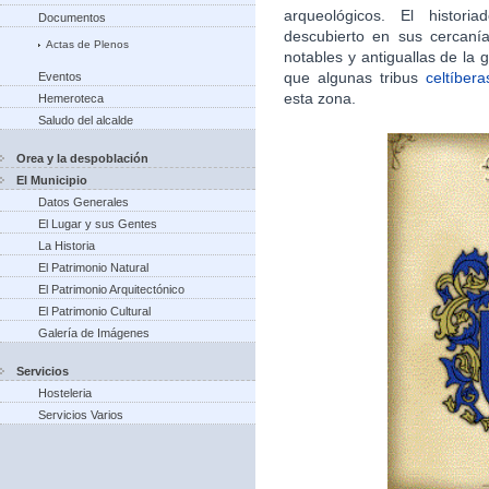
arqueológicos. El histori
Documentos
descubierto en sus cercan
Actas de Plenos
notables y antiguallas de la g
que algunas tribus
celtíbera
Eventos
esta zona.​
Hemeroteca
Saludo del alcalde
Orea y la despoblación
El Municipio
Datos Generales
El Lugar y sus Gentes
La Historia
El Patrimonio Natural
El Patrimonio Arquitectónico
El Patrimonio Cultural
Galería de Imágenes
Servicios
Hosteleria
Servicios Varios