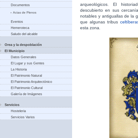
arqueológicos. El histori
Documentos
descubierto en sus cercan
Actas de Plenos
notables y antiguallas de la g
que algunas tribus
celtíbera
Eventos
esta zona.​
Hemeroteca
Saludo del alcalde
Orea y la despoblación
El Municipio
Datos Generales
El Lugar y sus Gentes
La Historia
El Patrimonio Natural
El Patrimonio Arquitectónico
El Patrimonio Cultural
Galería de Imágenes
Servicios
Hosteleria
Servicios Varios