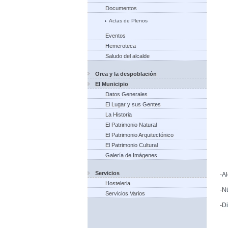
Documentos
Actas de Plenos
Eventos
Hemeroteca
Saludo del alcalde
Orea y la despoblación
El Municipio
Datos Generales
El Lugar y sus Gentes
La Historia
El Patrimonio Natural
El Patrimonio Arquitectónico
El Patrimonio Cultural
Galería de Imágenes
Servicios
-A
Hosteleria
-N
Servicios Varios
-D