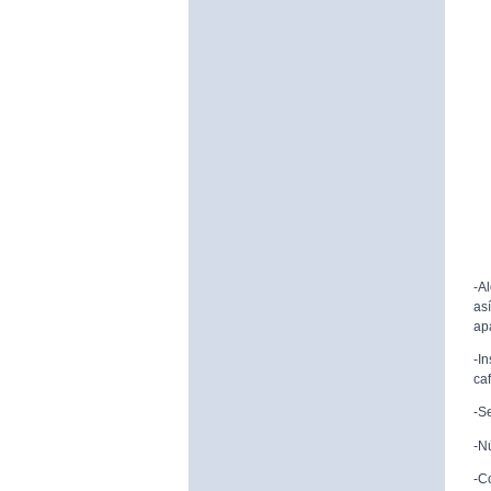
-A
as
ap
-I
caf
-S
-N
-C