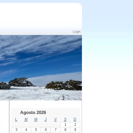
Login
Agosto 2026
L
M
M
J
V
S
D
1
2
3
4
5
6
7
8
9