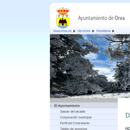
www.orea.es
Servicios
Hosteleria
El Ayuntamiento
Saludo del alcalde
D
Corporación municipal
Perfil del Contratante
HO
Tablón de anuncios