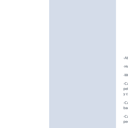
-A
-H
-M
-C
pe
y 
-C
ba
-C
pe