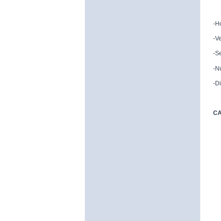
-H
-V
-S
-N
-Di
CA