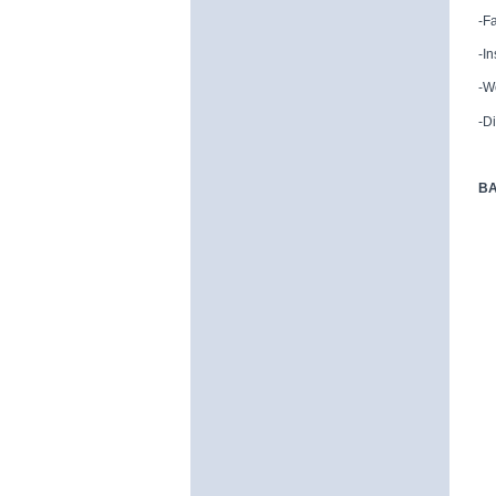
-F
-I
-W
-D
BA