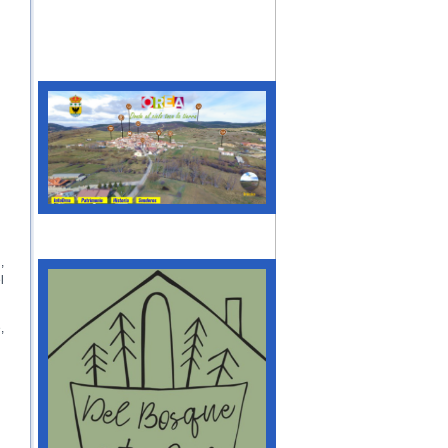
,
l
,