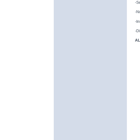
-S
-N
-I
-D
AL