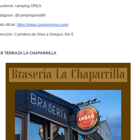
acebook: camping OREA
nstagram: @campingorea86
eb oficial:
https://www.campingorea.com/
irección: Carretera de Orea a Griegos, Km 6
R TERRAZA LA CHAPARRILLA