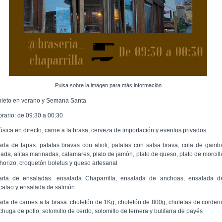
Pulsa sobre la imagen para más información
bieto en verano y Semana Santa
orario: de 09:30 a 00:30
úsica en directo, carne a la brasa, cerveza de importación y eventos privados
arta de tapas: patatas bravas con alioli, patatas con salsa brava, cola de gamb
lada, alitas marinadas, calamares, plato de jamón, plato de queso, plato de morcill
chorizo, croquetón boletus y queso artesanal
arta de ensaladas: ensalada Chaparrilla, ensalada de anchoas, ensalada d
calao y ensalada de salmón
arta de carnes a la brasa: chuletón de 1Kg, chuletón de 800g, chuletas de cordero
chuga de pollo, solomillo de cerdo, solomillo de ternera y butifarra de payés