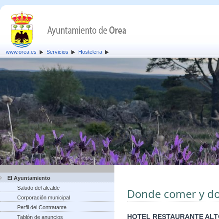
www.orea.es
Servicios
Hosteleria
El Ayuntamiento
Saludo del alcalde
Donde comer y d
Corporación municipal
Perfil del Contratante
HOTEL RESTAURANTE ALT
Tablón de anuncios