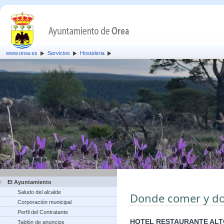
www.orea.es
Servicios
Hosteleria
El Ayuntamiento
Saludo del alcalde
Donde comer y d
Corporación municipal
Perfil del Contratante
HOTEL RESTAURANTE ALT
Tablón de anuncios