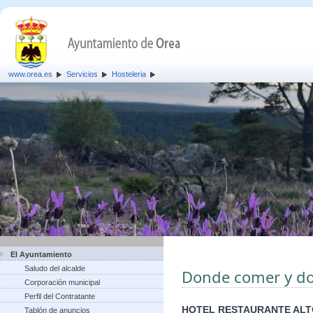
www.orea.es
Servicios
Hosteleria
El Ayuntamiento
Saludo del alcalde
Donde comer y d
Corporación municipal
Perfil del Contratante
HOTEL RESTAURANTE ALT
Tablón de anuncios