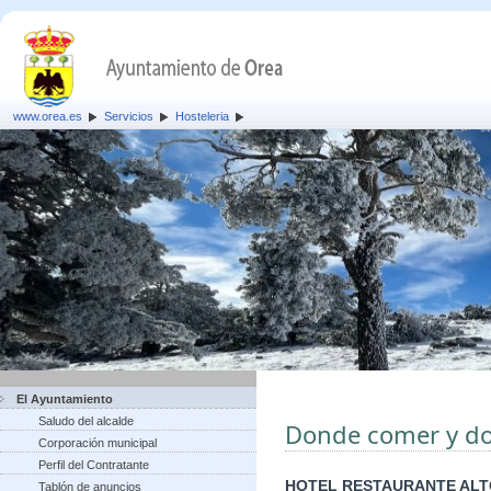
www.orea.es
Servicios
Hosteleria
El Ayuntamiento
Saludo del alcalde
Donde comer y d
Corporación municipal
Perfil del Contratante
HOTEL RESTAURANTE ALT
Tablón de anuncios