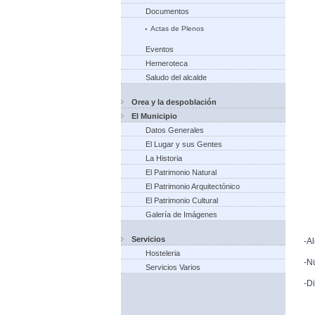
Documentos
Actas de Plenos
Eventos
Hemeroteca
Saludo del alcalde
Orea y la despoblación
El Municipio
Datos Generales
El Lugar y sus Gentes
La Historia
El Patrimonio Natural
El Patrimonio Arquitectónico
El Patrimonio Cultural
Galería de Imágenes
Servicios
-A
Hosteleria
-N
Servicios Varios
-D