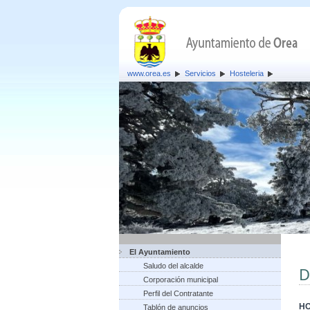
www.orea.es
Servicios
Hosteleria
El Ayuntamiento
Saludo del alcalde
D
Corporación municipal
Perfil del Contratante
HO
Tablón de anuncios