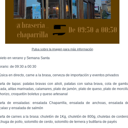
Pulsa sobre la imagen para más información
bieto en verano y Semana Santa
orario: de 09:30 a 00:30
úsica en directo, carne a la brasa, cerveza de importación y eventos privados
arta de tapas: patatas bravas con alioli, patatas con salsa brava, cola de gamb
lada, alitas marinadas, calamares, plato de jamón, plato de queso, plato de morcill
chorizo, croquetón boletus y queso artesanal
arta de ensaladas: ensalada Chaparrilla, ensalada de anchoas, ensalada d
calao y ensalada de salmón
arta de carnes a la brasa: chuletón de 1Kg, chuletón de 800g, chuletas de cordero
chuga de pollo, solomillo de cerdo, solomillo de ternera y butifarra de payés