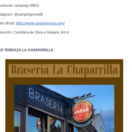
acebook: camping OREA
nstagram: @campingorea86
eb oficial:
https://www.campingorea.com/
irección: Carretera de Orea a Griegos, Km 6
R TERRAZA LA CHAPARRILLA