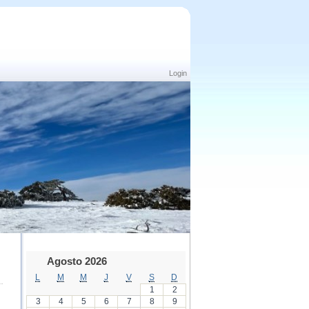
Login
Agosto 2026
L
M
M
J
V
S
D
1
2
3
4
5
6
7
8
9