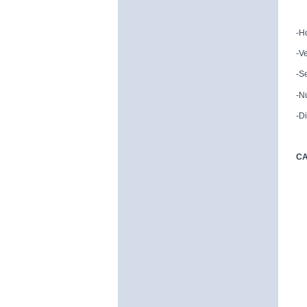
-H
-V
-S
-N
-Di
CA