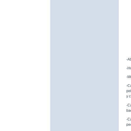
-A
-H
-M
-C
pe
y 
-C
ba
-C
pe