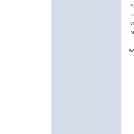
-F
-I
-W
-D
BA