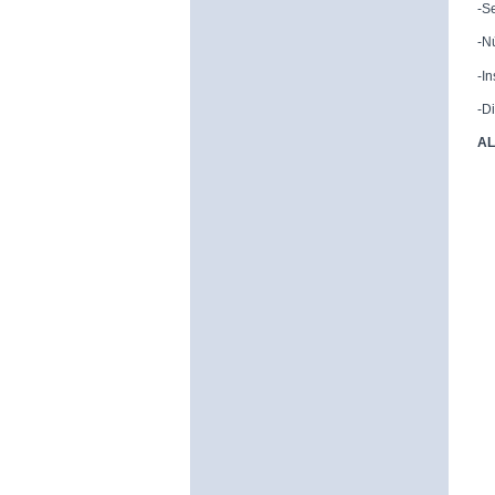
-S
-N
-I
-D
AL