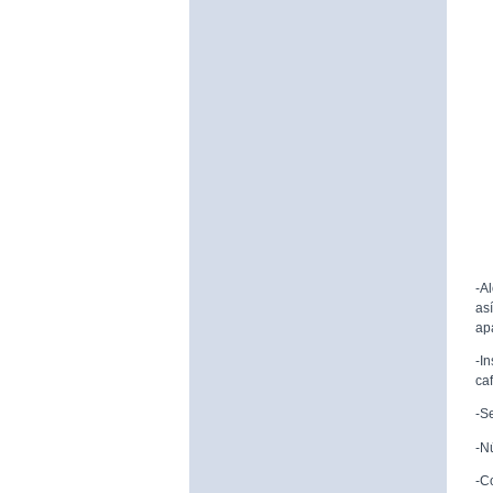
-A
as
ap
-I
caf
-S
-N
-C