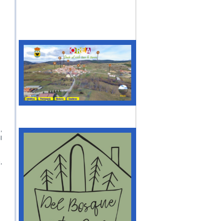
,
l
,