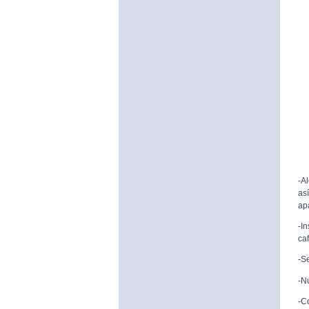
-A
as
ap
-I
caf
-S
-N
-C