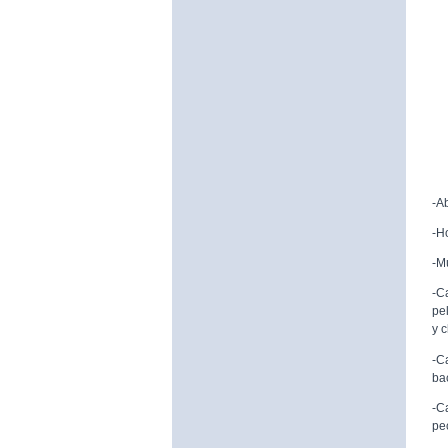
-A
-H
-M
-C
pe
y 
-C
ba
-C
pe