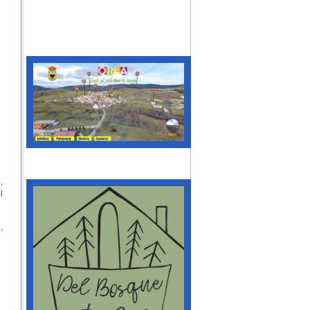
,
l
,