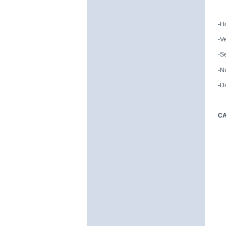
-H
-V
-S
-N
-Di
CA