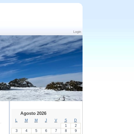
Login
Agosto 2026
L
M
M
J
V
S
D
1
2
3
4
5
6
7
8
9