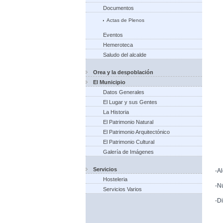
Documentos
Actas de Plenos
Eventos
Hemeroteca
Saludo del alcalde
Orea y la despoblación
El Municipio
Datos Generales
El Lugar y sus Gentes
La Historia
El Patrimonio Natural
El Patrimonio Arquitectónico
El Patrimonio Cultural
Galería de Imágenes
Servicios
-A
Hosteleria
-N
Servicios Varios
-D