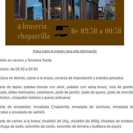
Pulsa sobre la imagen para más información
bieto en verano y Semana Santa
orario: de 09:30 a 00:30
úsica en directo, carne a la brasa, cerveza de importación y eventos privados
arta de tapas: patatas bravas con alioli, patatas con salsa brava, cola de gamb
lada, alitas marinadas, calamares, plato de jamón, plato de queso, plato de morcill
chorizo, croquetón boletus y queso artesanal
arta de ensaladas: ensalada Chaparrilla, ensalada de anchoas, ensalada d
calao y ensalada de salmón
arta de carnes a la brasa: chuletón de 1Kg, chuletón de 800g, chuletas de cordero
chuga de pollo, solomillo de cerdo, solomillo de ternera y butifarra de payés