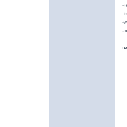
-F
-I
-W
-D
BA