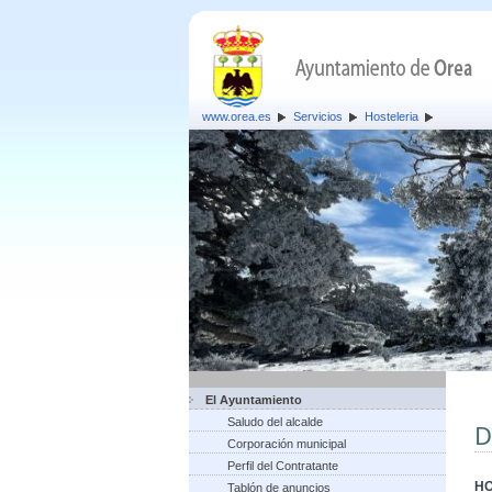
www.orea.es
Servicios
Hosteleria
El Ayuntamiento
Saludo del alcalde
D
Corporación municipal
Perfil del Contratante
HO
Tablón de anuncios