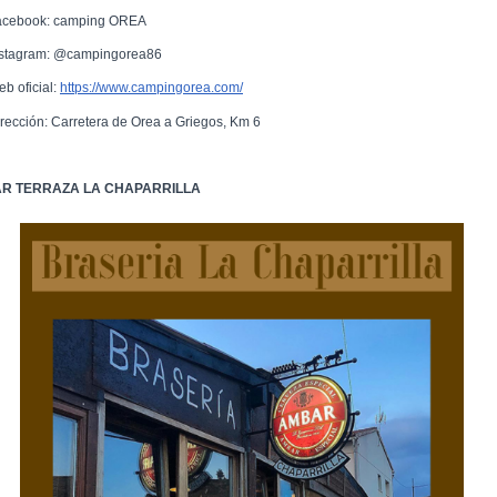
acebook: camping OREA
nstagram: @campingorea86
eb oficial:
https://www.campingorea.com/
irección: Carretera de Orea a Griegos, Km 6
R TERRAZA LA CHAPARRILLA