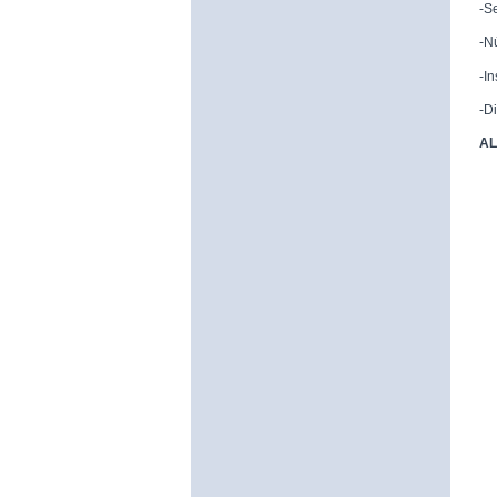
-S
-N
-I
-D
AL