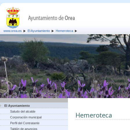
www.orea.es
El Ayuntamiento
Hemeroteca
El Ayuntamiento
Saludo del alcalde
Hemeroteca
Corporación municipal
Perfil del Contratante
Tablón de anuncios