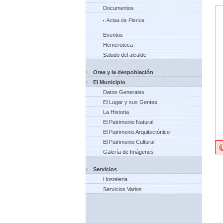
Documentos
Actas de Plenos
Eventos
Hemeroteca
Saludo del alcalde
Orea y la despoblación
El Municipio
Datos Generales
El Lugar y sus Gentes
La Historia
El Patrimonio Natural
El Patrimonio Arquitectónico
El Patrimonio Cultural
Galería de Imágenes
Servicios
Hosteleria
Servicios Varios