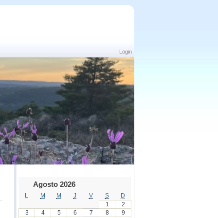
Login
Agosto 2026
L
M
M
J
V
S
D
1
2
3
4
5
6
7
8
9