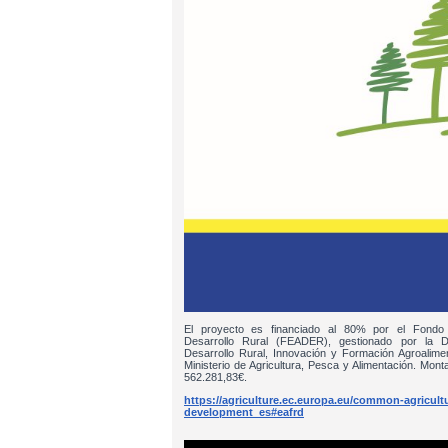
El proyecto es financiado al 80% por el Fondo
Desarrollo Rural (FEADER), gestionado por la D
Desarrollo Rural, Innovación y Formación Agroalim
Ministerio de Agricultura, Pesca y Alimentación. Monta
562.281,83€.
https://agriculture.ec.europa.eu/common-agricultur
development_es#eafrd