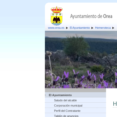
www.orea.es
El Ayuntamiento
Hemeroteca
El Ayuntamiento
Saludo del alcalde
H
Corporación municipal
Perfil del Contratante
Tablón de anuncios