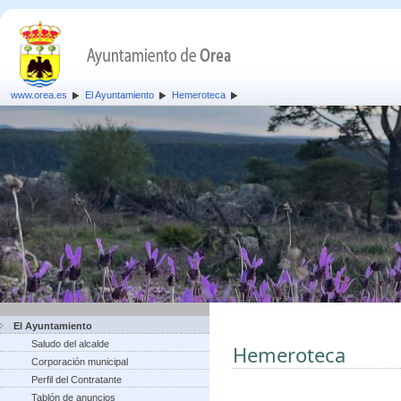
www.orea.es
El Ayuntamiento
Hemeroteca
El Ayuntamiento
Saludo del alcalde
Hemeroteca
Corporación municipal
Perfil del Contratante
Tablón de anuncios