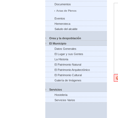
Documentos
Actas de Plenos
Eventos
Hemeroteca
Saludo del alcalde
Orea y la despoblación
El Municipio
Datos Generales
El Lugar y sus Gentes
La Historia
El Patrimonio Natural
El Patrimonio Arquitectónico
El Patrimonio Cultural
Galería de Imágenes
Servicios
Hosteleria
Servicios Varios