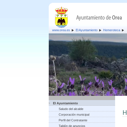
www.orea.es
El Ayuntamiento
Hemeroteca
El Ayuntamiento
Saludo del alcalde
H
Corporación municipal
Perfil del Contratante
Tablón de anuncios