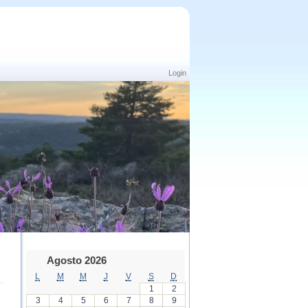
Login
Agosto 2026
L
M
M
J
V
S
D
1
2
3
4
5
6
7
8
9