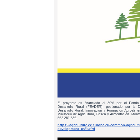
El proyecto es financiado al 80% por el Fondo
Desarrollo Rural (FEADER), gestionado por la D
Desarrollo Rural, Innovación y Formación Agroalim
Ministerio de Agricultura, Pesca y Alimentación. Monta
562.281,83€.
https://agriculture.ec.europa.eu/common-agricultur
development_es#eafrd