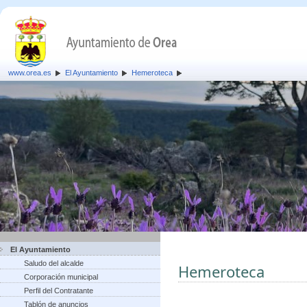
www.orea.es
El Ayuntamiento
Hemeroteca
El Ayuntamiento
Saludo del alcalde
Hemeroteca
Corporación municipal
Perfil del Contratante
Tablón de anuncios