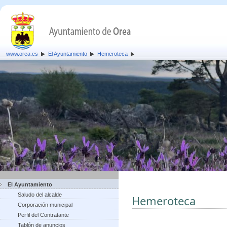
www.orea.es
El Ayuntamiento
Hemeroteca
El Ayuntamiento
Saludo del alcalde
Hemeroteca
Corporación municipal
Perfil del Contratante
Tablón de anuncios