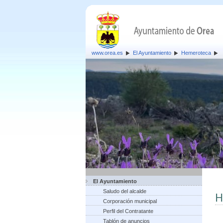
www.orea.es
El Ayuntamiento
Hemeroteca
El Ayuntamiento
Saludo del alcalde
H
Corporación municipal
Perfil del Contratante
Tablón de anuncios