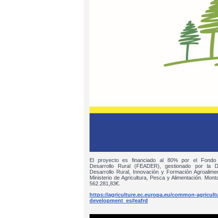
El proyecto es financiado al 80% por el Fondo
Desarrollo Rural (FEADER), gestionado por la D
Desarrollo Rural, Innovación y Formación Agroalim
Ministerio de Agricultura, Pesca y Alimentación. Monta
562.281,83€.
https://agriculture.ec.europa.eu/common-agricultur
development_es#eafrd