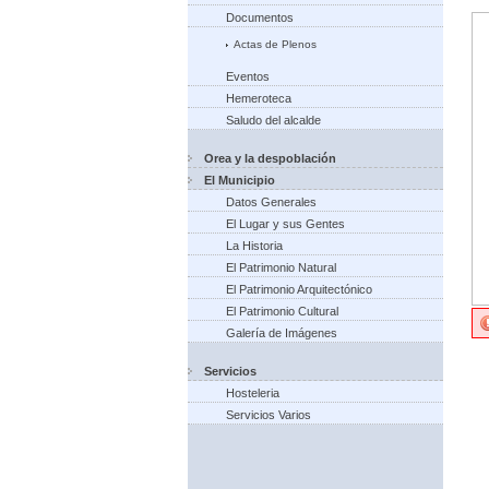
Documentos
Actas de Plenos
Eventos
Hemeroteca
Saludo del alcalde
Orea y la despoblación
El Municipio
Datos Generales
El Lugar y sus Gentes
La Historia
El Patrimonio Natural
El Patrimonio Arquitectónico
El Patrimonio Cultural
Galería de Imágenes
Servicios
Hosteleria
Servicios Varios