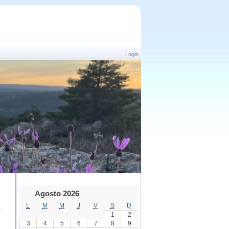
Login
Agosto 2026
L
M
M
J
V
S
D
1
2
3
4
5
6
7
8
9