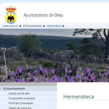
www.orea.es
El Ayuntamiento
Hemeroteca
El Ayuntamiento
Saludo del alcalde
Hemeroteca
Corporación municipal
Perfil del Contratante
Tablón de anuncios