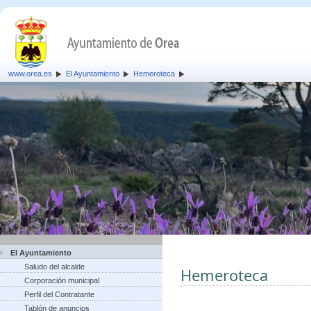
www.orea.es
El Ayuntamiento
Hemeroteca
El Ayuntamiento
Saludo del alcalde
Hemeroteca
Corporación municipal
Perfil del Contratante
Tablón de anuncios