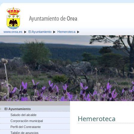
www.orea.es
El Ayuntamiento
Hemeroteca
El Ayuntamiento
Saludo del alcalde
Hemeroteca
Corporación municipal
Perfil del Contratante
Tablón de anuncios