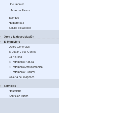
Documentos
Actas de Plenos
Eventos
Hemeroteca
Saludo del alcalde
Orea y la despoblación
El Municipio
Datos Generales
El Lugar y sus Gentes
La Historia
El Patrimonio Natural
El Patrimonio Arquitectónico
El Patrimonio Cultural
Galería de Imágenes
Servicios
Hosteleria
Servicios Varios