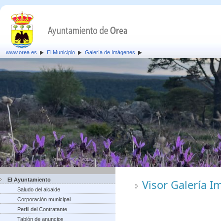
www.orea.es
El Municipio
Galería de Imágenes
El Ayuntamiento
Visor Galería 
Saludo del alcalde
Corporación municipal
Perfil del Contratante
Tablón de anuncios