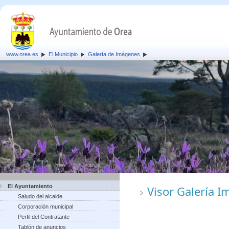
www.orea.es
El Municipio
Galería de Imágenes
El Ayuntamiento
Visor Galería 
Saludo del alcalde
Corporación municipal
Perfil del Contratante
Tablón de anuncios