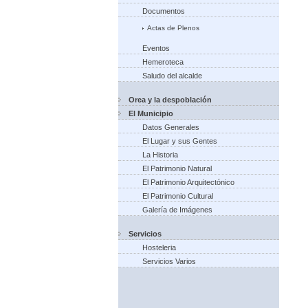
Documentos
Actas de Plenos
Eventos
Hemeroteca
Saludo del alcalde
Orea y la despoblación
El Municipio
Datos Generales
El Lugar y sus Gentes
La Historia
El Patrimonio Natural
El Patrimonio Arquitectónico
El Patrimonio Cultural
Galería de Imágenes
Servicios
Hosteleria
Servicios Varios