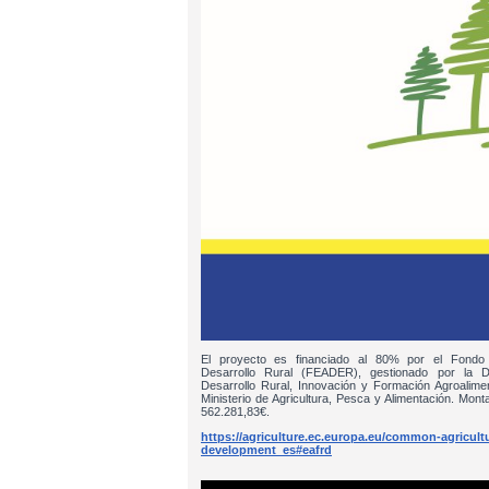
El proyecto es financiado al 80% por el Fondo
Desarrollo Rural (FEADER), gestionado por la D
Desarrollo Rural, Innovación y Formación Agroalim
Ministerio de Agricultura, Pesca y Alimentación. Monta
562.281,83€.
https://agriculture.ec.europa.eu/common-agricultur
development_es#eafrd