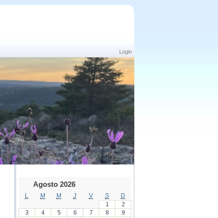
Login
Agosto 2026
L
M
M
J
V
S
D
1
2
3
4
5
6
7
8
9