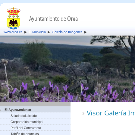
www.orea.es
El Municipio
Galería de Imágenes
El Ayuntamiento
Visor Galería 
Saludo del alcalde
Corporación municipal
Perfil del Contratante
Tablón de anuncios