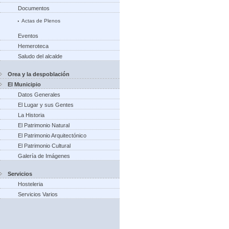
Documentos
Actas de Plenos
Eventos
Hemeroteca
Saludo del alcalde
Orea y la despoblación
El Municipio
Datos Generales
El Lugar y sus Gentes
La Historia
El Patrimonio Natural
El Patrimonio Arquitectónico
El Patrimonio Cultural
Galería de Imágenes
Servicios
Hosteleria
Servicios Varios