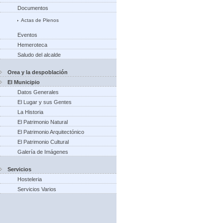
Documentos
Actas de Plenos
Eventos
Hemeroteca
Saludo del alcalde
Orea y la despoblación
El Municipio
Datos Generales
El Lugar y sus Gentes
La Historia
El Patrimonio Natural
El Patrimonio Arquitectónico
El Patrimonio Cultural
Galería de Imágenes
Servicios
Hosteleria
Servicios Varios