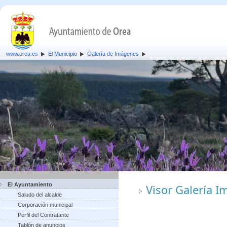
www.orea.es
El Municipio
Galería de Imágenes
El Ayuntamiento
Visor Galería 
Saludo del alcalde
Corporación municipal
Perfil del Contratante
Tablón de anuncios