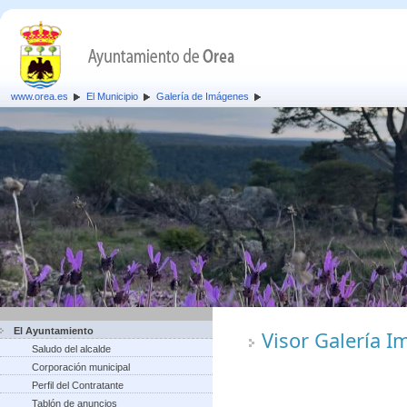
www.orea.es
El Municipio
Galería de Imágenes
El Ayuntamiento
Visor Galería 
Saludo del alcalde
Corporación municipal
Perfil del Contratante
Tablón de anuncios