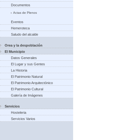
Documentos
Actas de Plenos
Eventos
Hemeroteca
Saludo del alcalde
Orea y la despoblación
El Municipio
Datos Generales
El Lugar y sus Gentes
La Historia
El Patrimonio Natural
El Patrimonio Arquitectónico
El Patrimonio Cultural
Galería de Imágenes
Servicios
Hosteleria
Servicios Varios