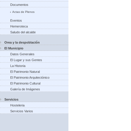
Documentos
Actas de Plenos
Eventos
Hemeroteca
Saludo del alcalde
Orea y la despoblación
El Municipio
Datos Generales
El Lugar y sus Gentes
La Historia
El Patrimonio Natural
El Patrimonio Arquitectónico
El Patrimonio Cultural
Galería de Imágenes
Servicios
Hosteleria
Servicios Varios