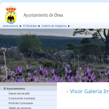
www.orea.es
El Municipio
Galería de Imágenes
El Ayuntamiento
Visor Galería 
Saludo del alcalde
Corporación municipal
Perfil del Contratante
Tablón de anuncios