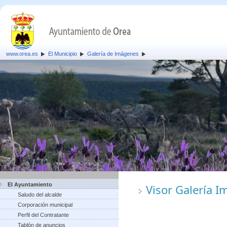
www.orea.es
El Municipio
Galería de Imágenes
El Ayuntamiento
Visor Galería 
Saludo del alcalde
Corporación municipal
Perfil del Contratante
Tablón de anuncios