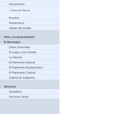
Documentos
Actas de Plenos
Eventos
Hemeroteca
Saludo del alcalde
Orea y la despoblación
El Municipio
Datos Generales
El Lugar y sus Gentes
La Historia
El Patrimonio Natural
El Patrimonio Arquitectónico
El Patrimonio Cultural
Galería de Imágenes
Servicios
Hosteleria
Servicios Varios