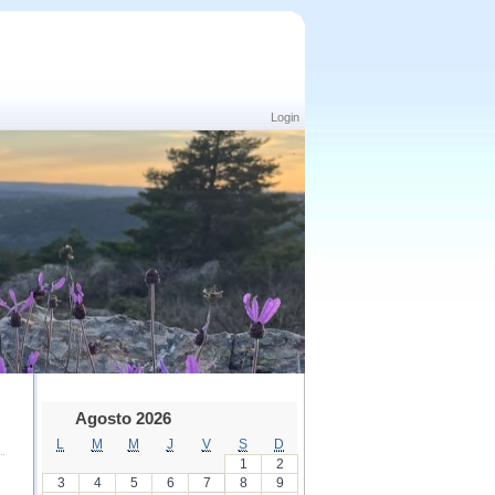
Login
Agosto 2026
L
M
M
J
V
S
D
1
2
3
4
5
6
7
8
9