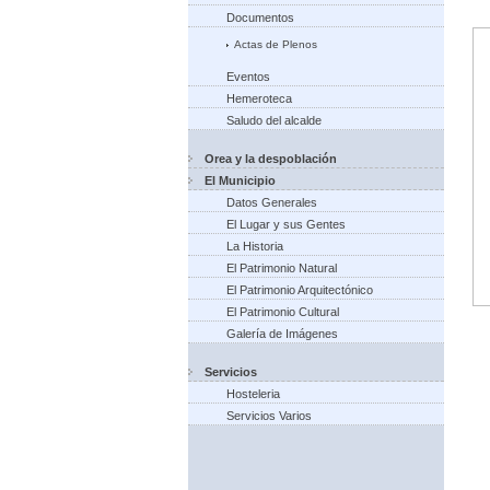
Documentos
Actas de Plenos
Eventos
Hemeroteca
Saludo del alcalde
Orea y la despoblación
El Municipio
Datos Generales
El Lugar y sus Gentes
La Historia
El Patrimonio Natural
El Patrimonio Arquitectónico
El Patrimonio Cultural
Galería de Imágenes
Servicios
Hosteleria
Servicios Varios