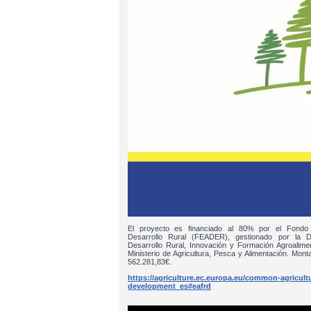
El proyecto es financiado al 80% por el Fondo
Desarrollo Rural (FEADER), gestionado por la D
Desarrollo Rural, Innovación y Formación Agroalim
Ministerio de Agricultura, Pesca y Alimentación. Monta
562.281,83€.
https://agriculture.ec.europa.eu/common-agricultur
development_es#eafrd