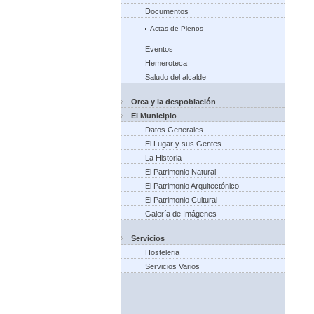
Documentos
Actas de Plenos
Eventos
Hemeroteca
Saludo del alcalde
Orea y la despoblación
El Municipio
Datos Generales
El Lugar y sus Gentes
La Historia
El Patrimonio Natural
El Patrimonio Arquitectónico
El Patrimonio Cultural
Galería de Imágenes
Servicios
Hosteleria
Servicios Varios