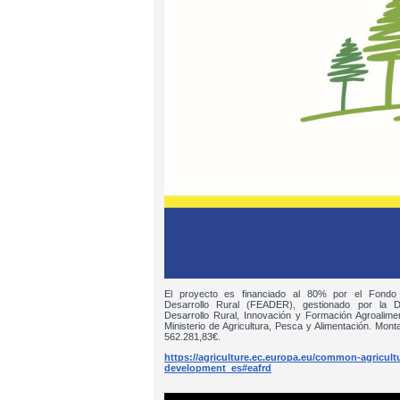
El proyecto es financiado al 80% por el Fondo
Desarrollo Rural (FEADER), gestionado por la D
Desarrollo Rural, Innovación y Formación Agroalim
Ministerio de Agricultura, Pesca y Alimentación. Monta
562.281,83€.
https://agriculture.ec.europa.eu/common-agricultur
development_es#eafrd