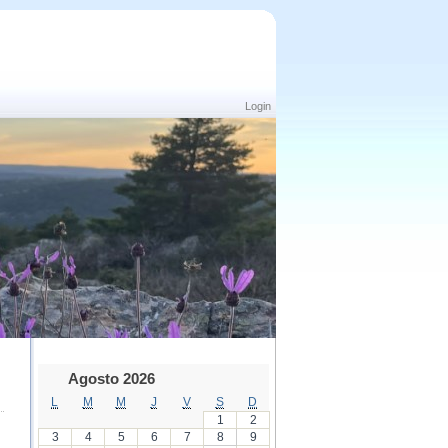
Login
Agosto 2026
L
M
M
J
V
S
D
1
2
3
4
5
6
7
8
9