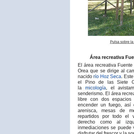
Pulsa sobre la
Área recreativa Fue
El área recreativa Fuente 
Orea que se dirige al ca
nacido
río Hoz Seca
. Est
el Pino de las Siete G
la
micología
, el avist
senderismo. El área recre
libre con dos espacios
encender un fuego, así
arenisca, mesas de m
repartidos por todo el 
derecho como al izqu
inmediaciones se puede v
disfrutar del frescor y la s