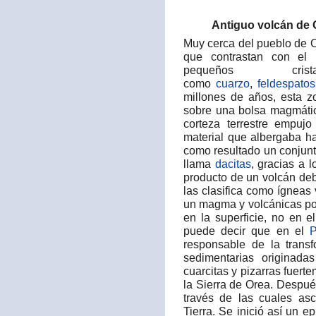
Antiguo volcán de 
Muy cerca del pueblo de 
que contrastan con el 
pequeños cri
como
cuarzo
,
feldespatos
millones de años, esta 
sobre una bolsa magmátic
corteza terrestre empuj
material que albergaba hac
como resultado un conjunt
llama
dacitas
, gracias a 
producto de un volcán deb
las clasifica como ígneas
un magma y volcánicas po
en la superficie, no en e
puede decir que en el
P
responsable de la trans
sedimentarias originad
cuarcitas y pizarras fuer
la Sierra de Orea. Después
través de las cuales as
Tierra. Se inició así un e