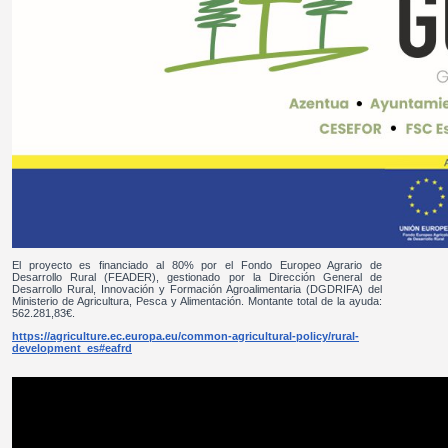
El proyecto es financiado al 80% por el Fondo Europeo Agrario de
Desarrollo Rural (FEADER), gestionado por la Dirección General de
Desarrollo Rural, Innovación y Formación Agroalimentaria (DGDRIFA) del
Ministerio de Agricultura, Pesca y Alimentación. Montante total de la ayuda:
562.281,83€.
https://agriculture.ec.europa.eu/common-agricultural-policy/rural-
development_es#eafrd