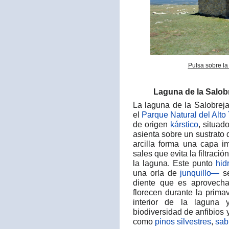
Pulsa sobre la
Laguna de la Salob
La laguna de la Salobrej
el
Parque Natural del Alto 
de origen
kárstico
, situad
asienta sobre un sustrato 
arcilla forma una capa 
sales que evita la filtraci
la laguna. Este punto
hid
una orla de
junquillo—
se
diente que es aprovech
florecen durante la prim
interior de la laguna 
biodiversidad de anfibios
como
pinos silvestres
,
sab