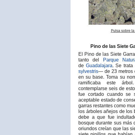
Pulsa sobre la
Pino de las Siete G
El Pino de las Siete Garr
tanto del
Parque Natur
de
Guadalajara
. Se trat
sylvestris
— de 23 metros d
en su base. Toma su nomb
ramificaba este árbo
contemplarse seis de est
fue cortado cuando se 
aceptable estado de conse
garras restantes como mue
los árboles añejos de los
debe a que fue indultad
bosque durante sus más d
oriundos creían que las si
siete pinillos que había