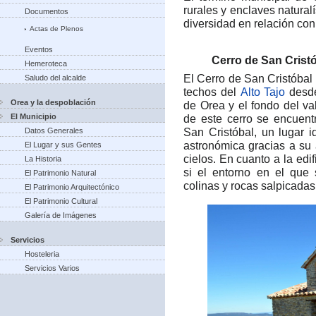
rurales y enclaves natural
Documentos
diversidad en relación con 
Actas de Plenos
Eventos
Cerro de San Crist
Hemeroteca
El Cerro de San Cristóba
Saludo del alcalde
techos del
Alto Tajo
desde
Orea y la despoblación
de Orea y el fondo del val
El Municipio
de este cerro se encuen
San Cristóbal, un lugar i
Datos Generales
astronómica gracias a su a
El Lugar y sus Gentes
cielos. En cuanto a la edi
La Historia
si el entorno en el que 
El Patrimonio Natural
colinas y rocas salpicadas
El Patrimonio Arquitectónico
El Patrimonio Cultural
Galería de Imágenes
Servicios
Hosteleria
Servicios Varios