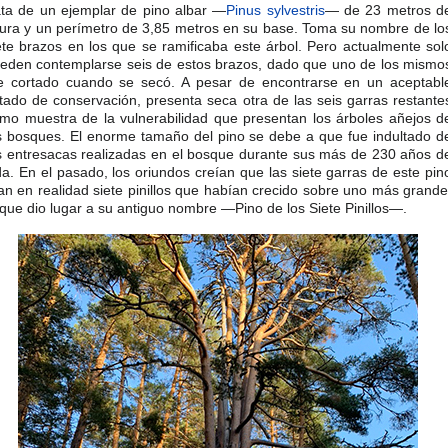
ata de un ejemplar de pino albar —
Pinus sylvestris
— de 23 metros d
tura y un perímetro de 3,85 metros en su base. Toma su nombre de lo
ete brazos en los que se ramificaba este árbol. Pero actualmente sol
eden contemplarse seis de estos brazos, dado que uno de los mismo
e cortado cuando se secó. A pesar de encontrarse en un aceptabl
tado de conservación, presenta seca otra de las seis garras restante
mo muestra de la vulnerabilidad que presentan los árboles añejos d
s bosques. El enorme tamaño del pino se debe a que fue indultado d
s entresacas realizadas en el bosque durante sus más de 230 años d
da. En el pasado, los oriundos creían que las siete garras de este pin
an en realidad siete pinillos que habían crecido sobre uno más grande
 que dio lugar a su antiguo nombre —Pino de los Siete Pinillos—.