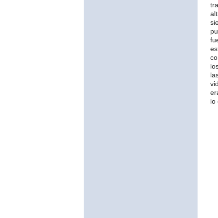
tr
al
si
pu
fu
es
co
lo
la
vi
er
lo