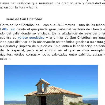
claves naturalísticos que muestran una gran riqueza y diversidad e
lación con la flora y fauna.
Cerro de San Cristóbal
 Cerro de San Cristóbal es —con sus 1862 metros— uno de los techo
el
Alto Tajo
desde el que puede gran parte del territorio de Orea y e
ndo del valle donde se enclava. En la altiplanicie de este cerro s
cuentra su
vértice geodésico
y la ermita de San Cristóbal, un luga
óneo para disfrutar de la observación astronómica gracias a su altura 
la claridad y limpieza de sus cielos. En cuanto a la edificación no tien
da de especial, pero si el entorno en el que se sitúa —amplio
rizontes, verdes colinas y rocas salpicadas entre sabinas, zarzas 
sales—.