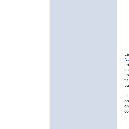
La
Na
or
so
un
fi
p
—
el
bo
gr
c