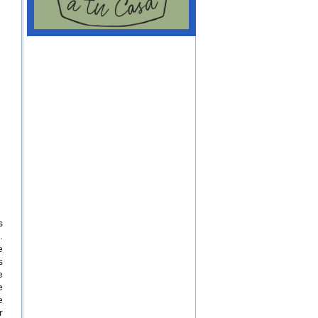
s
.
e
s
e
e
e
r