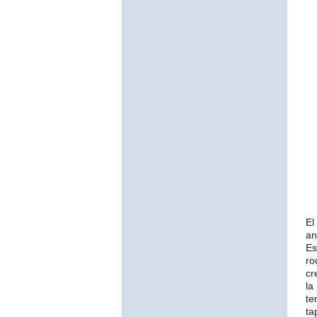
El
an
Es
ro
cr
la
te
ta