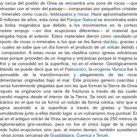
y cerca del pueblo de Orea se encuentra una zona de rocas —qu
ntrastan con el resto del paisaje— compuestas por pequeños cristale
 minerales como
cuarzo
,
feldespatos
y
micas
. Hace aproximadament
0 millones de años, esta zona del
Parque Natural
se encontraba sobr
a bolsa magmática que debido a los movimientos en la cortez
rrestre empujo —en dos erupciones diferentes— el material qu
bergaba hacia el exterior. Estos materiales dieron como resultado u
njunto de rocas o minerales a los que se les llama
dacitas
, gracias 
s cuales se sabe que un día fueron el producto de un volcán debido 
 composición. A estas rocas se las clasifica como ígneas volcánicas
neas porque proceden de un magma y volcánicas porque el magma s
frió y se consolidó en la superficie, no en el interior. Geológicament
blando se puede decir que en el
Paleozoico
, la
orogenia Varisca
fue l
sponsable de la transformación y plegamiento de las roca
dimentarias originadas bajo el mar. Este proceso generó cuarcitas 
zarras fuertemente plegadas que son las que forman la Sierra de Orea
spués se originaron una serie de fracturas a través de las cuale
cendió magma desde el interior de la Tierra. Se inició así un episodi
lcánico en el que no se formó un volcán de forma cónica, sino que e
gma ascendió a la superficie a través de grietas y fisuras
umulándose junto a ellas dando lugar a un vulcanismo muy puntual. E
tal en el antiguo volcán de Orea se acumularon cerca de 250 metros d
nglomerados gris-verdoso, pero no fue el único lugar de la regió
nde hubo erupciones sino que, al mismo tiempo, también sucediero
 otras zonas cercanas de
Guadalajara
,
Cuenca
y
Teruel
.