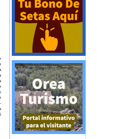
e
e
a
a
a
e
o
r
—
a
í