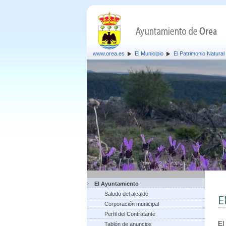
www.orea.es
El Municipio
El Patrimonio Natural
El Ayuntamiento
Saludo del alcalde
E
Corporación municipal
Perfil del Contratante
El
Tablón de anuncios