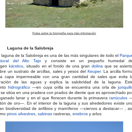
Pulsa sobre la fotografía para más información
Laguna de la Salobreja
 laguna de la Salobreja es una de las más singulares de todo el
Parqu
tural del Alto Tajo
y consiste en un pequeño humedal d
igen
kárstico
, situado en el fondo de una gran
dolina
que se asient
bre un sustrato de arcillas, sales y yesos del
Keuper
. La arcilla form
a capa impermeable con una gran cantidad de sales que evita l
ltración de las aguas y explica la salobridad de la laguna. Est
unto
hidrográfico
—en cuya orilla se encuentra una orla de
junquill
se sitúa en una pradera con prados de diente que es aprovechado po
 ganado lanar y en el que florecen durante la primavera
ranúculos
tón de oro—. En el interior de la laguna y sus alrededores existe un
an biodiversidad de anfibios y mamíferos —ciervos a destacar— , as
omo
pinos silvestres
,
sabinas
rastreras,
enebros
y arlos.