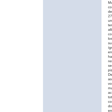
Mu
co
de
27
un
te
al
co
lo
su
íg
en
ha
re
se
pi
De
as
vo
ma
ac
to
co
do
en