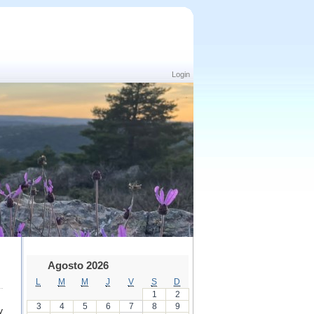
Login
Agosto 2026
L
M
M
J
V
S
D
1
2
3
4
5
6
7
8
9
y