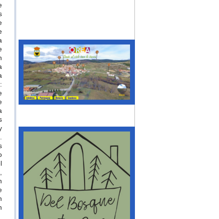
e
s
e
e
a
e
n
a
a
:
e
e
a
s
y
.
s
o
l
,
n
e
n
n