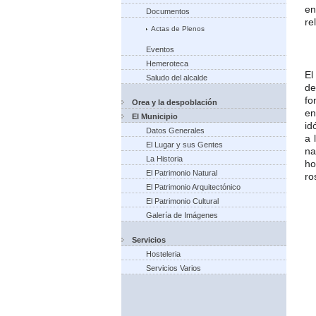
en
Documentos
re
Actas de Plenos
Eventos
Hemeroteca
El
Saludo del alcalde
d
fo
Orea y la despoblación
en
El Municipio
id
Datos Generales
a 
El Lugar y sus Gentes
na
La Historia
ho
El Patrimonio Natural
ro
El Patrimonio Arquitectónico
El Patrimonio Cultural
Galería de Imágenes
Servicios
Hosteleria
Servicios Varios