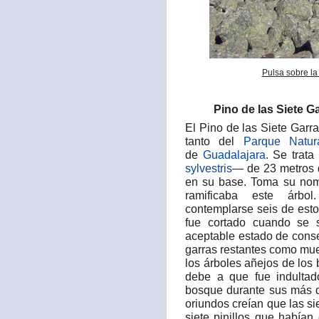
Pulsa sobre la
Pino de las Siete G
El Pino de las Siete Garr
tanto del
Parque Natur
de
Guadalajara
. Se trat
sylvestris
— de 23 metros d
en su base. Toma su nomb
ramificaba este árbo
contemplarse seis de est
fue cortado cuando se 
aceptable estado de conse
garras restantes como mue
los árboles añejos de los
debe a que fue indultad
bosque durante sus más d
oriundos creían que las si
siete pinillos que había