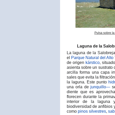
Pulsa sobre la
Laguna de la Salob
La laguna de la Salobrej
el
Parque Natural del Alto 
de origen
kárstico
, situad
asienta sobre un sustrato 
arcilla forma una capa 
sales que evita la filtraci
la laguna. Este punto
hid
una orla de
junquillo—
se
diente que es aprovech
florecen durante la prim
interior de la laguna 
biodiversidad de anfibios
como
pinos silvestres
,
sab