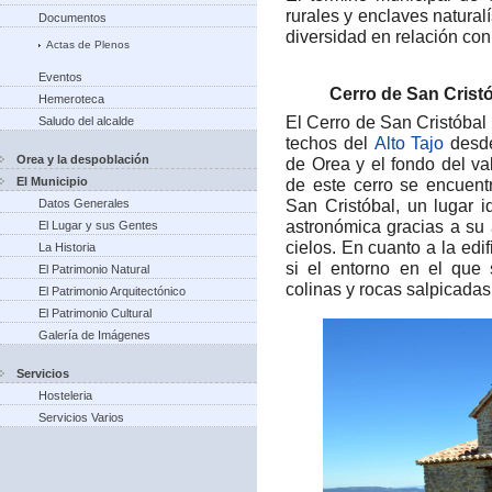
rurales y enclaves natural
Documentos
diversidad en relación con 
Actas de Plenos
Eventos
Cerro de San Crist
Hemeroteca
El Cerro de San Cristóba
Saludo del alcalde
techos del
Alto Tajo
desde
Orea y la despoblación
de Orea y el fondo del val
El Municipio
de este cerro se encuen
San Cristóbal, un lugar i
Datos Generales
astronómica gracias a su a
El Lugar y sus Gentes
cielos. En cuanto a la edi
La Historia
si el entorno en el que 
El Patrimonio Natural
colinas y rocas salpicadas
El Patrimonio Arquitectónico
El Patrimonio Cultural
Galería de Imágenes
Servicios
Hosteleria
Servicios Varios