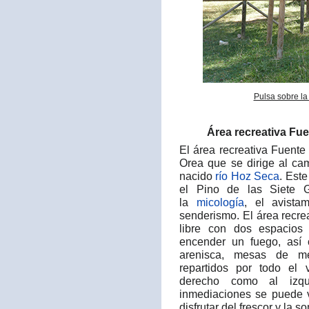
Pulsa sobre la
Área recreativa Fue
El área recreativa Fuente 
Orea que se dirige al ca
nacido
río Hoz Seca
. Est
el Pino de las Siete G
la
micología
, el avist
senderismo. El área recre
libre con dos espacios
encender un fuego, así
arenisca, mesas de m
repartidos por todo el 
derecho como al izqu
inmediaciones se puede v
disfrutar del frescor y la s