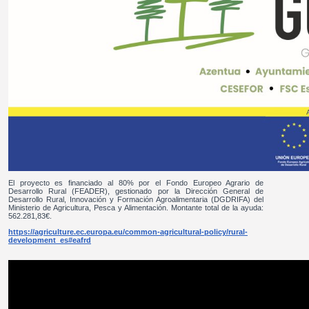
El proyecto es financiado al 80% por el Fondo Europeo Agrario de
Desarrollo Rural (FEADER), gestionado por la Dirección General de
Desarrollo Rural, Innovación y Formación Agroalimentaria (DGDRIFA) del
Ministerio de Agricultura, Pesca y Alimentación. Montante total de la ayuda:
562.281,83€.
https://agriculture.ec.europa.eu/common-agricultural-policy/rural-
development_es#eafrd