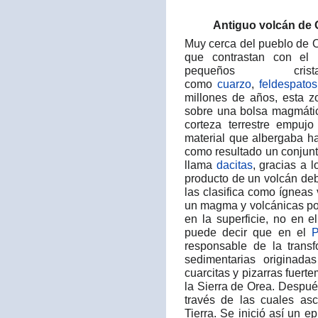
Antiguo volcán de 
Muy cerca del pueblo de 
que contrastan con el 
pequeños cri
como
cuarzo
,
feldespatos
millones de años, esta 
sobre una bolsa magmátic
corteza terrestre empuj
material que albergaba hac
como resultado un conjunt
llama
dacitas
, gracias a 
producto de un volcán deb
las clasifica como ígneas
un magma y volcánicas po
en la superficie, no en e
puede decir que en el
P
responsable de la trans
sedimentarias originad
cuarcitas y pizarras fuer
la Sierra de Orea. Después
través de las cuales as
Tierra. Se inició así un e